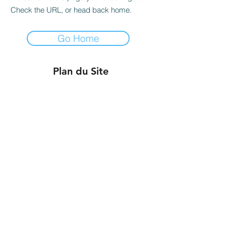
Check the URL, or head back home.
Go Home
Plan du Site
STPI CO., LTD
Conseil et Négoce en
Agroalimentaire
40, 42 Soi Chareonnakorn 32/1,
Banglampoolang, Khlong San,
Bangkok 10600, Thailand
+66 (0)2 437 4815
©2021 by STPI Co., Ltd.
Services