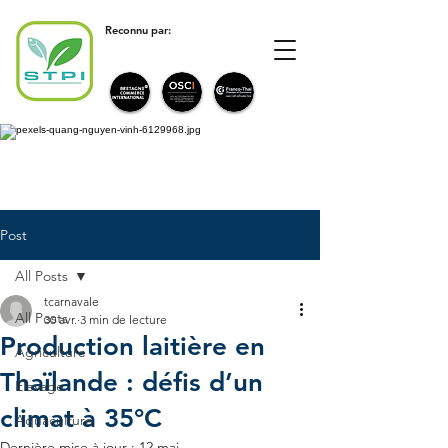
Reconnu par:
Post
All Posts
tcarnavale
All Posts
30 avr.
3 min de lecture
Production laitière en
Agriculture
Thaïlande : défis d’un
Elevage
climat à 35°C
Aquaculture
Dernière mise à jour :
12 mai