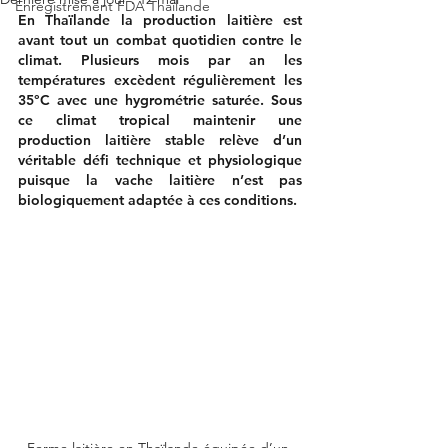
Enregistrement FDA Thaïlande
En Thaïlande la production laitière est 
avant tout un combat quotidien contre le 
climat. Plusieurs mois par an les 
températures excèdent régulièrement les 
35°C avec une hygrométrie saturée. Sous 
ce climat tropical maintenir une 
production laitière stable relève d’un 
véritable défi technique et physiologique 
puisque la vache laitière n’est pas 
biologiquement adaptée à ces conditions. 