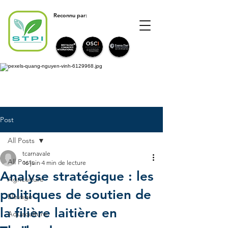
Reconnu par:
Post
All Posts
tcarnavale
All Posts
16 juin
4 min de lecture
Analyse stratégique : les
Agriculture
politiques de soutien de
Elevage
la filière laitière en
Aquaculture